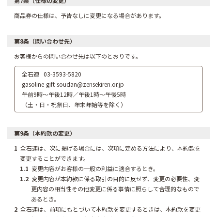
第7条（仕様の変更）
商品券の仕様は、予告なしに変更になる場合があります。
第8条（問い合わせ先）
お客様からの問い合わせ先は以下のとおりです。
全石連 03-3593-5820
gasoline-gift-soudan@zensekiren.or.jp
午前9時～午後12時／午後1時～午後5時
（土・日・祝祭日、年末年始等を除く）
第9条（本約款の変更）
1
全石連は、次に掲げる場合には、次項に定める方法により、本約款を
変更することができます。
1.1
変更内容がお客様の一般の利益に適合するとき。
1.2
変更内容が本約款に係る取引の目的に反せず、変更の必要性、変
更内容の相当性その他変更に係る事情に照らして合理的なもので
あるとき。
2
全石連は、前項にもとづいて本約款を変更するときは、本約款を変更