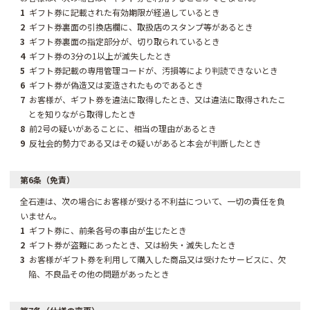
1
ギフト券に記載された有効期限が経過しているとき
2
ギフト券裏面の引換店欄に、取扱店のスタンプ等があるとき
3
ギフト券裏面の指定部分が、切り取られているとき
4
ギフト券の3分の1以上が滅失したとき
5
ギフト券記載の専用管理コードが、汚損等により判読できないとき
6
ギフト券が偽造又は変造されたものであるとき
7
お客様が、ギフト券を違法に取得したとき、又は違法に取得されたこ
とを知りながら取得したとき
8
前2号の疑いがあることに、相当の理由があるとき
9
反社会的勢力である又はその疑いがあると本会が判断したとき
第6条（免責）
全石連は、次の場合にお客様が受ける不利益について、一切の責任を負
いません。
1
ギフト券に、前条各号の事由が生じたとき
2
ギフト券が盗難にあったとき、又は紛失・滅失したとき
3
お客様がギフト券を利用して購入した商品又は受けたサービスに、欠
陥、不良品その他の問題があったとき