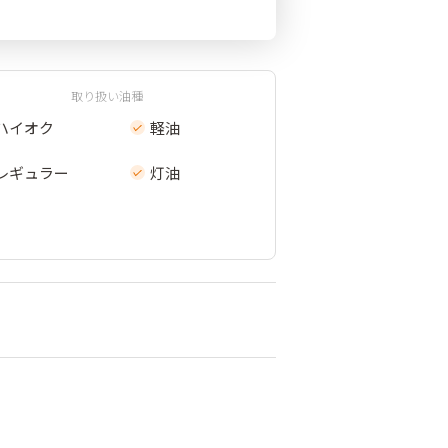
取り扱い油種
ハイオク
軽油
レギュラー
灯油