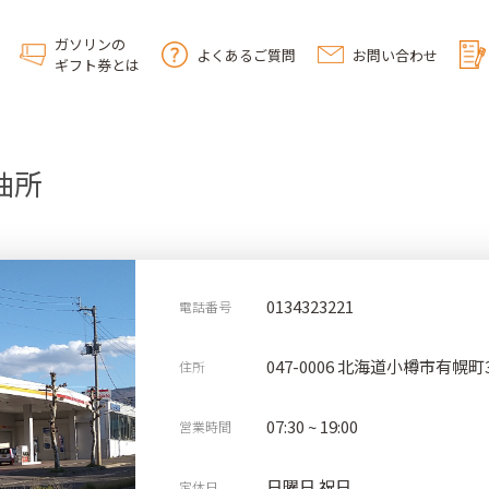
ガソリンの
よくあるご質問
お問い合わせ
ギフト券とは
油所
0134323221
電話番号
047-0006 北海道小樽市有幌町3
住所
07:30 ~ 19:00
営業時間
日曜日 祝日
定休日