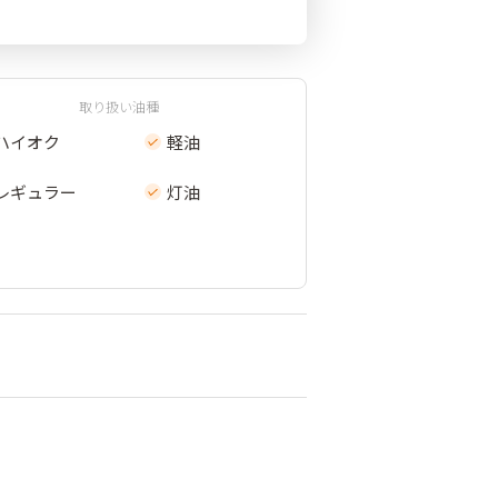
取り扱い油種
ハイオク
軽油
レギュラー
灯油