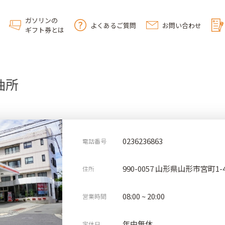
ガソリンの
よくあるご質問
お問い合わせ
ギフト券とは
油所
0236236863
電話番号
990-0057 山形県山形市宮町1-4
住所
08:00 ~ 20:00
営業時間
年中無休
定休日