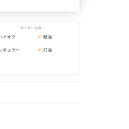
取り扱い油種
ハイオク
軽油
レギュラー
灯油